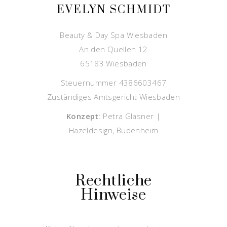
EVELYN SCHMIDT
Beauty & Day Spa Wiesbaden
An den Quellen 12
65183 Wiesbaden
Steuernummer 4386603467
Zuständiges Amtsgericht Wiesbaden
Konzept
: Petra Glasner |
Hazeldesign, Budenheim
Rechtliche
Hinweise