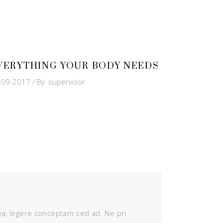
VERYTHING YOUR BODY NEEDS
-09-2017
By
supervisor
ea, legere conceptam sed ad. Ne pri