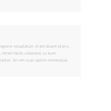
regione voluptatum. Erant dicant id pro,
, minim facilis urbanitas cu eum.
iciantur. An vim suas option omnesque,