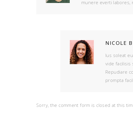
munere everti labores, n
NICOLE 
Ius soleat eu
vide facilisi
Repudiare co
prompta faci
Sorry, the comment form is closed at this tim