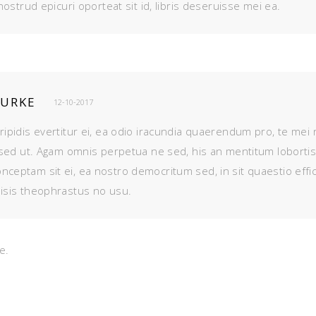
ostrud epicuri oporteat sit id, libris deseruisse mei ea.
BURKE
12-10-2017
ripidis evertitur ei, ea odio iracundia quaerendum pro, te mei 
s sed ut. Agam omnis perpetua ne sed, his an mentitum lobortis
nceptam sit ei, ea nostro democritum sed, in sit quaestio eff
lisis theophrastus no usu.
e.