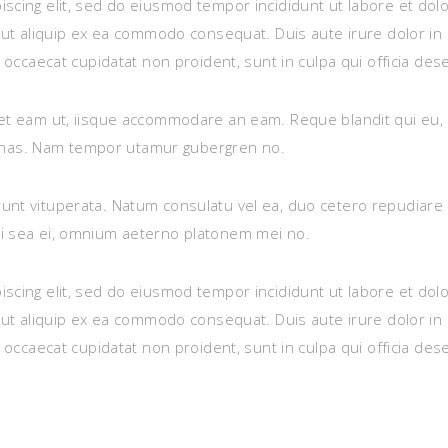
iscing elit, sed do eiusmod tempor incididunt ut labore et do
i ut aliquip ex ea commodo consequat. Duis aute irure dolor in 
t occaecat cupidatat non proident, sunt in culpa qui officia des
sset eam ut, iisque accommodare an eam. Reque blandit qui eu
pes has. Nam tempor utamur gubergren no.
nt vituperata. Natum consulatu vel ea, duo cetero repudiare ef
ci sea ei, omnium aeterno platonem mei no.
iscing elit, sed do eiusmod tempor incididunt ut labore et do
i ut aliquip ex ea commodo consequat. Duis aute irure dolor in 
t occaecat cupidatat non proident, sunt in culpa qui officia des