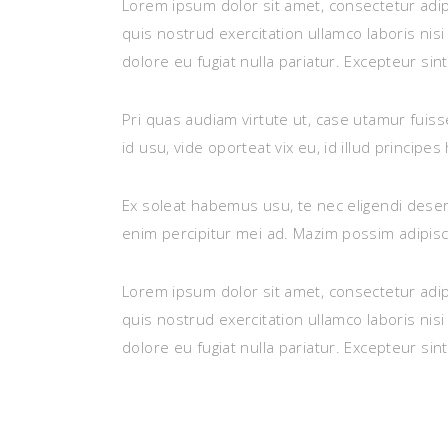
Lorem ipsum dolor sit amet, consectetur adip
quis nostrud exercitation ullamco laboris nis
dolore eu fugiat nulla pariatur. Excepteur sin
Pri quas audiam virtute ut, case utamur fui
id usu, vide oporteat vix eu, id illud princi
Ex soleat habemus usu, te nec eligendi deseru
enim percipitur mei ad. Mazim possim adipis
Lorem ipsum dolor sit amet, consectetur adip
quis nostrud exercitation ullamco laboris nis
dolore eu fugiat nulla pariatur. Excepteur sin