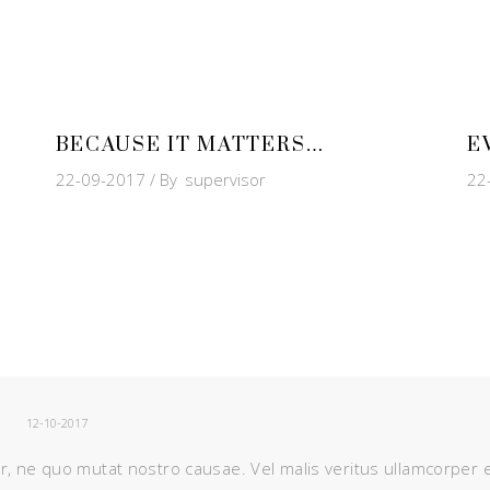
BECAUSE IT MATTERS…
E
22-09-2017
By
supervisor
22
12-10-2017
r, ne quo mutat nostro causae. Vel malis veritus ullamcorper 